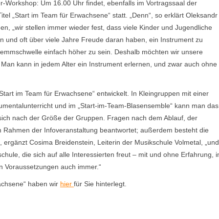
-Workshop: Um 16.00 Uhr findet, ebenfalls im Vortragssaal der
tel „Start im Team für Erwachsene“ statt. „Denn“, so erklärt Oleksandr
, „wir stellen immer wieder fest, dass viele Kinder und Jugendliche
n und oft über viele Jahre Freude daran haben, ein Instrument zu
Hemmschwelle einfach höher zu sein. Deshalb möchten wir unsere
: Man kann in jedem Alter ein Instrument erlernen, und zwar auch ohne
tart im Team für Erwachsene“ entwickelt. In Kleingruppen mit einer
trumentalunterricht und im „Start-im-Team-Blasensemble“ kann man das
 sich nach der Größe der Gruppen. Fragen nach dem Ablauf, der
 Rahmen der Infoveranstaltung beantwortet; außerdem besteht die
“, ergänzt Cosima Breidenstein, Leiterin der Musikschule Volmetal, „und
chule, die sich auf alle Interessierten freut – mit und ohne Erfahrung, 
en Voraussetzungen auch immer.“
wachsene“ haben wir
hier
für Sie hinterlegt.